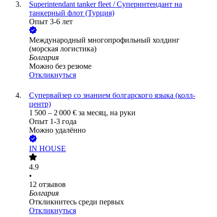
Superintendant tanker fleet / Суперинтендант на
танкерный флот (Турция)
Опыт 3-6 лет
Международный многопрофильный холдинг
(морская логистика)
Болгария
Можно без резюме
Откликнуться
Супервайзер со знанием болгарского языка (колл-
центр)
1 500
–
2 000
€
за месяц,
на руки
Опыт 1-3 года
Можно удалённо
IN HOUSE
4.9
•
12
отзывов
Болгария
Откликнитесь среди первых
Откликнуться