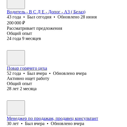
Водитель - В С Д Е - Допог - А3 ( Белаз)
43
года
•
Был
сегодня
•
Обновлено
28 июня
200 000
₽
Рассматривает предложения
Общий опыт
24
года
9
месяцев
Повар горячего цеха
52
года
•
Был
вчера
•
Обновлено
вчера
Активно ищет работу
Общий опыт
28
лет
2
месяца
Менеджер по продажам, продавец консультант
30
лет
•
Был
вчера
•
Обновлено
вчера