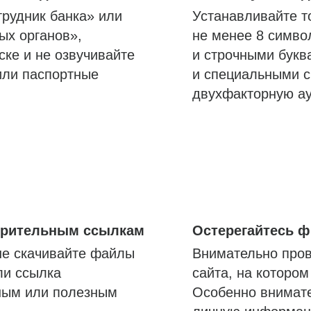
трудник банка» или
Устанавливайте т
ых органов»,
не менее 8 симво
ске и не озвучивайте
и строчными букв
или паспортные
и специальными с
двухфакторную а
озрительным ссылкам
Остерегайтесь 
не скачивайте файлы
Внимательно пров
ли ссылка
сайта, на которо
ным или полезным
Особенно внимате