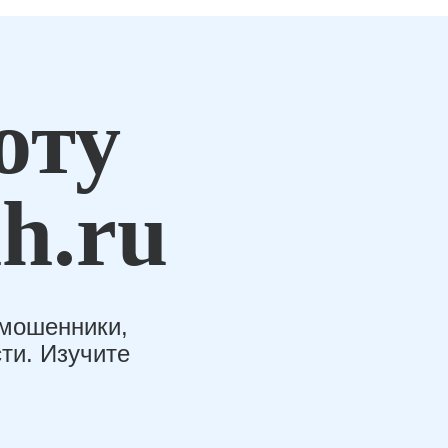
оту
h.ru
-мошенники,
ти. Изучите