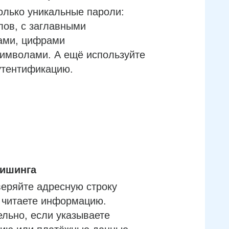
олько уникальные пароли:
лов, с заглавными
ами, цифрами
имволами. А ещё используйте
утентификацию.
фишинга
еряйте адресную строку
м читаете информацию.
льно, если указываете