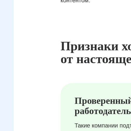
контентом.
Признаки х
от настояще
Проверенны
работодатель
Такие компании под