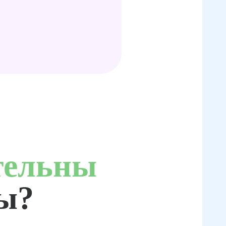
тельны
ты?