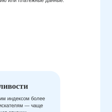
ию или платёжные данные.
ливости
им индексом более
оискателям — чаще