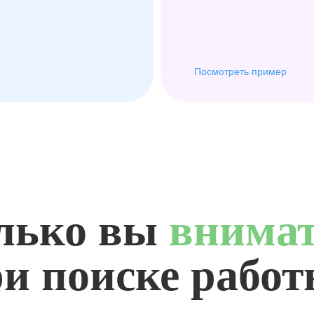
Посмотреть пример
лько вы
внима
и поиске рабо