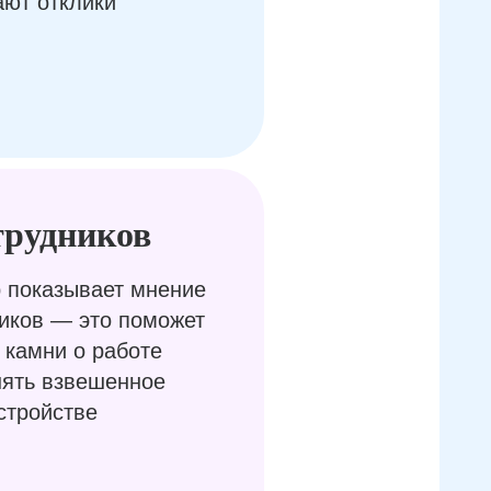
ают отклики
трудников
 показывает мнение
иков — это поможет
 камни о работе
нять взвешенное
стройстве