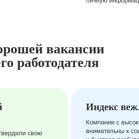
личную информац
орошей вакансии
го работодателя
й
Индекс веж
Компании с высок
внимательны к с
твердили свою