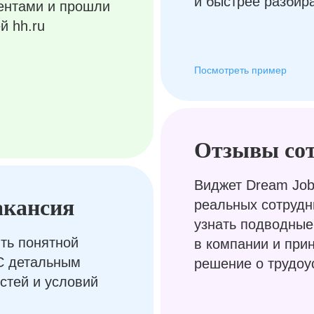
и быстрее разбир
ентами и прошли
й hh.ru
Посмотреть пример
Отзывы со
Виджет Dream Job
акансия
реальных сотрудн
узнать подводные
ть понятной
в компании и при
С детальным
решение о трудоу
стей и условий