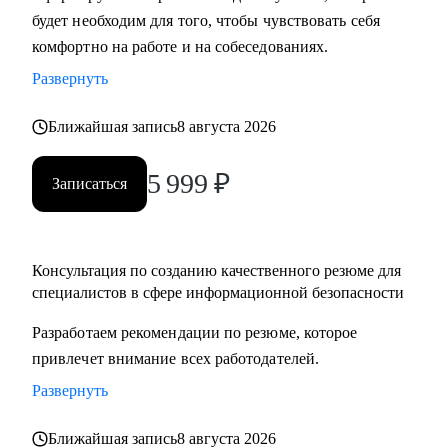
будет необходим для того, чтобы чувствовать себя
слабые стороны.
комфортно на работе и на собеседованиях.
• Подготовка к обсуждению пересмотра заработной платы.
• Разработка карьерного плана развития и роадмапа.
Развернуть
• Оценка проектов в области кибербезопасности.
Ближайшая запись
8 августа 2026
Кому могу помочь:
5 999
₽
• Специалистам всех уровней в области информационной
Записаться
безопасности.
• Людям, которые хотят погрузиться в сферу
информационной безопасности и выбрать направление.
Консультация по созданию качественного резюме для
• Новичкам, кто только начинает свой путь или столкнулся
специалистов в сфере информационной безопасности
с карьерными трудностями и не видит перспектив роста.
Разработаем рекомендации по резюме, которое
привлечет внимание всех работодателей.
Развернуть
Ближайшая запись
8 августа 2026