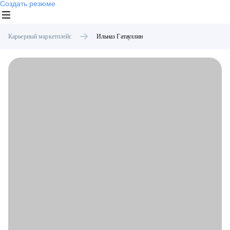
Создать резюме
Карьерный маркетплейс
Ильназ
Гатауллин