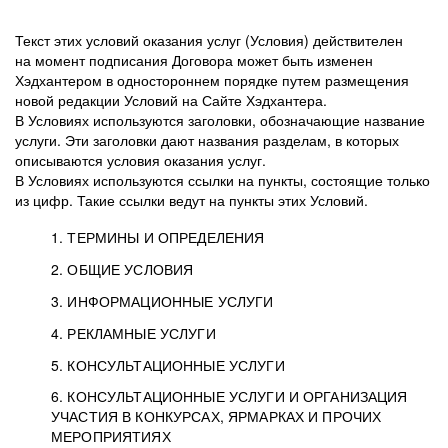
Текст этих условий оказания услуг (Условия) действителен
на момент подписания Договора может быть изменен
Хэдхантером в одностороннем порядке путем размещения
новой редакции Условий на Сайте Хэдхантера.
В Условиях используются заголовки, обозначающие название
услуги. Эти заголовки дают названия разделам, в которых
описываются условия оказания услуг.
В Условиях используются ссылки на пункты, состоящие только
из цифр. Такие ссылки ведут на пункты этих Условий.
1. ТЕРМИНЫ И ОПРЕДЕЛЕНИЯ
2. ОБЩИЕ УСЛОВИЯ
3. ИНФОРМАЦИОННЫЕ УСЛУГИ
1.1. Хэдхантер, или
Хэдхантер, ООО
4. РЕКЛАМНЫЕ УСЛУГИ
HeadHunter, или
«Хэдхантер», ИНН
2.1. Типы и статусы регистрации
5. КОНСУЛЬТАЦИОННЫЕ УСЛУГИ
Исполнитель
7718620740, адрес:
Типы регистрации
3.1. Предоставление доступа к базе данных
2.2. Активация услуг
6. КОНСУЛЬТАЦИОННЫЕ УСЛУГИ И ОРГАНИЗАЦИЯ
125047, г. Москва,
резюме с предложениями Соискателей
Описание и активация
УЧАСТИЯ В КОНКУРСАХ, ЯРМАРКАХ И ПРОЧИХ
2.1.1. Заказчику может быть присвоен один
4.0. Общие условия оказания рекламных услуг
внутригородская
о трудоустройстве с возможностью просмотра
МЕРОПРИЯТИЯХ
из Типов регистраций.
территория
4.0.1. Хэдхантер оказывает Заказчику услугу