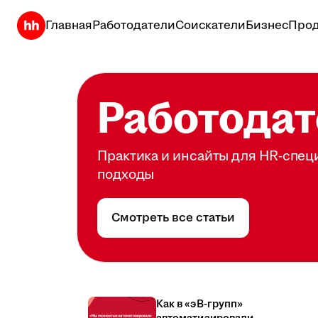
Главная
Работодатели
Соискатели
Бизнес
Прод
Работодат
Практика и инсайты для HR-спец
подходы
Смотреть все статьи
Как в «эВ-групп»