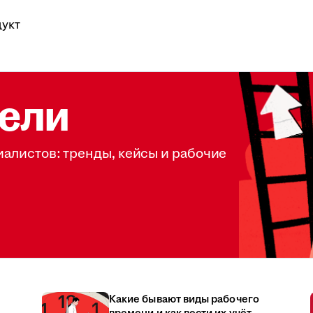
укт
ели
иалистов: тренды, кейсы и рабочие
Какие бывают виды рабочего