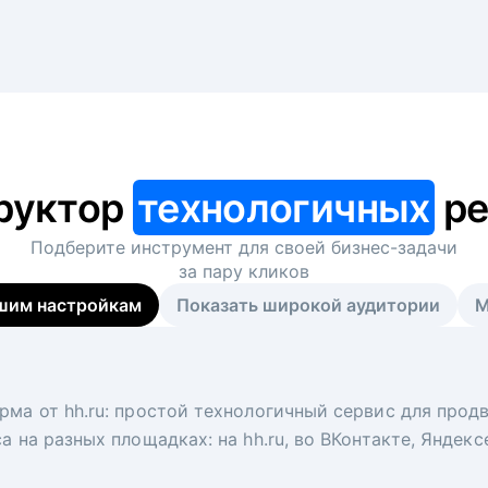
руктор
технологичных
ре
Подберите инструмент для своей
бизнес-задачи
за пару кликов
шим настройкам
Показать широкой аудитории
М
я
 рекрутер
рма от hh.ru: простой технологичный сервис для прод
 для вакансий на главной странице hh.ru. Увеличивает
под ключ. Решите, сколько кандидатов и когда вам нуж
а на разных площадках: на hh.ru, во ВКонтакте, Яндек
ологи, рекрутеры и проектные менеджеры hh.ru с цел
тов