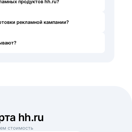
ламных продуктов hh.ru?
готовки рекламной кампании?
ывают?
рта hh.ru
аем стоимость