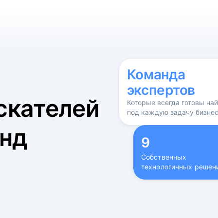
б
Команда
экспертов
скателей
Которые всегда готовы на
под каждую задачу бизне
нд
9
Собственных
технологичных решен