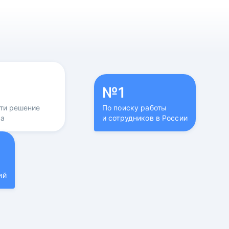
№1
йти решение
По поиску работы
са
и сотрудников в России
ий