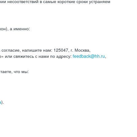
и несоответствий в самые короткие сроки устраняем
он), а именно:
ь согласие, напишите нам: 125047, г. Москва,
р» или свяжитесь с нами по адресу:
feedback@hh.ru
,
итаете, что мы:
а
).