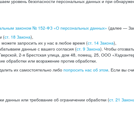
аем уровень безопасности персональных данных и при обнаружени
альным законом №
152-ФЗ
«О персональных данных»
(далее — Зак
м (
ст. 18 Закона
),
можете запросить их у нас в любое время (
ст. 14 Закона
),
абатываем данные с вашего согласия (
ст. 9 Закона
). Чтобы отозват
верской, 2-я Брестская улица, дом 48, помещ. 25, ООО «Хэдханте
ние обработки или возражение против обработки.
далить их самостоятельно либо
попросить нас об этом
. Если вы сч
ки данных или требование об ограничении обработки (
ст. 21 Закон