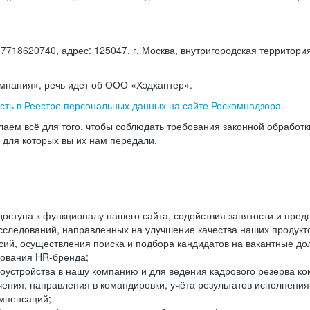
18620740, адрес: 125047, г. Москва, внутригородская территория
омпания», речь идет об ООО «Хэдхантер».
есть в Реестре персональных данных на сайте Роскомнадзора
.
аем всё для того, чтобы соблюдать требования законной обработ
, для которых вы их нам передали.
ступа к функционалу нашего сайта, содействия занятости и пред
следований, направленных на улучшение качества наших продуктов
ий, осуществления поиска и подбора кандидатов на вакантные дол
ования HR-бренда;
оустройства в нашу компанию и для ведения кадрового резерва ко
чения, направления в командировки, учёта результатов исполнени
омпенсаций;