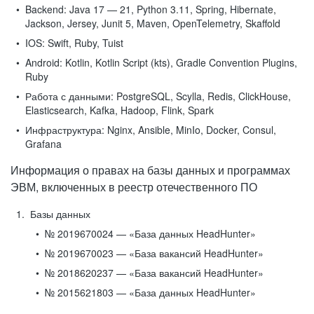
Backend:
Java 17 — 21, Python 3.11, Spring, Hibernate,
Jackson, Jersey, Junit 5, Maven, OpenTelemetry, Skaffold
IOS:
Swift, Ruby, Tuist
Android:
Kotlin, Kotlin Script (kts), Gradle Convention Plugins,
Ruby
Работа с данными:
PostgreSQL, Scylla, Redis, ClickHouse,
Elasticsearch, Kafka, Hadoop, Flink, Spark
Инфраструктура:
Nginx, Ansible, MinIo, Docker, Consul,
Grafana
Информация о правах на базы данных и программах
ЭВМ, включенных в реестр отечественного ПО
Базы данных
№ 2019670024 — «База данных HeadHunter»
№ 2019670023 — «База вакансий HeadHunter»
№ 2018620237 — «База вакансий HeadHunter»
№ 2015621803 — «База данных HeadHunter»