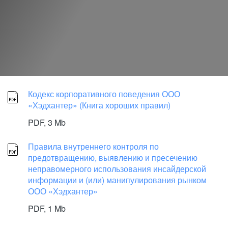
Кодекс корпоративного поведения ООО
«Хэдхантер» (Книга хороших правил)
PDF,
3 Mb
Правила внутреннего контроля по
предотвращению, выявлению и пресечению
неправомерного использования инсайдерской
информации и (или) манипулирования рынком
ООО «Хэдхантер»
PDF,
1 Mb