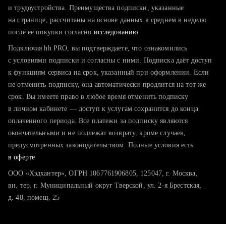
тратите много времени на поиск и вручную поднимаете
и трудоустройства. Преимущества подписки, указанные
резюме
на странице, рассчитаны на основе данных в среднем в неделю
после её покупки согласно
хотите сравнить себя с конкурентами и оценить шансы
исследованию
Подключая hh PRO, вы подтверждаете, что ознакомились
с условиями подписки и согласны с ними. Подписка даёт доступ
к функциям сервиса на срок, указанный при оформлении. Если
не отменить подписку, она автоматически продлится на тот же
срок. Вы имеете право в любое время отменить подписку
в личном кабинете — доступ к услугам сохранится до конца
оплаченного периода. Все платежи за подписку являются
окончательными и не подлежат возврату, кроме случаев,
предусмотренных законодательством. Полные условия есть
в оферте
ООО «Хэдхантер», ОГРН 1067761906805, 125047, г. Москва,
вн. тер. г. Муниципальный округ Тверской, ул. 2-я Брестская,
д. 48, помещ. 25